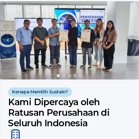
s
t
i
k
Kenapa Memilih Sustain?
Kami Dipercaya oleh
Ratusan Perusahaan di
Seluruh Indonesia