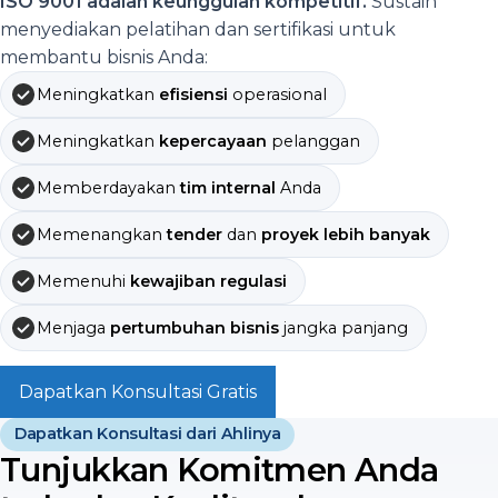
ISO 9001 adalah keunggulan kompetitif.
Sustain
menyediakan pelatihan dan sertifikasi untuk
membantu bisnis Anda:
Meningkatkan
efisiensi
operasional
Meningkatkan
kepercayaan
pelanggan
Memberdayakan
tim internal
Anda
Memenangkan
tender
dan
proyek lebih banyak
Memenuhi
kewajiban regulasi
Menjaga
pertumbuhan bisnis
jangka panjang
Dapatkan Konsultasi Gratis
Dapatkan Konsultasi dari Ahlinya
Tunjukkan Komitmen Anda