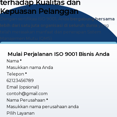
terhadap Kualitas dan
Kepuasan Pelanggan
Dengan sertifikasi ISO 9001, Anda
bergabung bersama
lebih dari satu juta organisasi di seluruh dunia
yang
telah merasakan manfaat dari penerapan Sistem
Manajemen Mutu (QMS).
Mulai Perjalanan ISO 9001 Bisnis Anda
Section
Nama
*
Telepon
*
Email (opsional)
Nama Perusahaan
*
PIlih Layanan