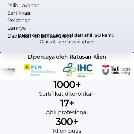
PIlih Layanan
Sertifikasi
Pelatihan
Lainnya
Dapatkan panduan awal dari ahli ISO kami.
Dapatkan Konsultasi Gratis
Gratis & tanpa kewajiban.
Dipercaya oleh Ratusan Klien
1000+
S
t
Sertifikat diterbitkan
17+
a
Ahli profesional
t
300+
i
Klien puas