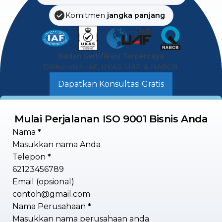
Komitmen
jangka panjang
Badan Sertifikasi Terpercaya
Diakui oleh IAF, UKAS, UAF, & NABCB.
Dapatkan Konsultasi Gratis
Mulai Perjalanan ISO 9001 Bisnis Anda
Section
Nama
*
Telepon
*
Email (opsional)
Nama Perusahaan
*