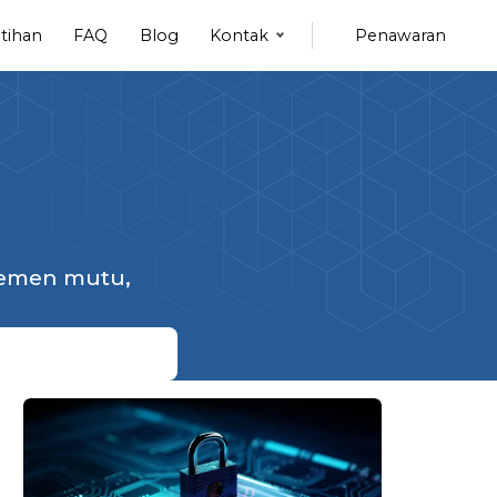
tihan
FAQ
Blog
Kontak
Penawaran
jemen mutu,