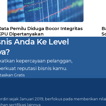
Data Pemilu Diduga Bocor Integritas
B
KPU Dipertanyakan
S
is Anda Ke Level
ya?
gkatkan kepercayaan pelanggan,
rkuat reputasi bisnis kamu.
asikan Gratis
berdiri sejak Januari 2019, berfokus pada memberikan ni
an sertifikasi lainnya.